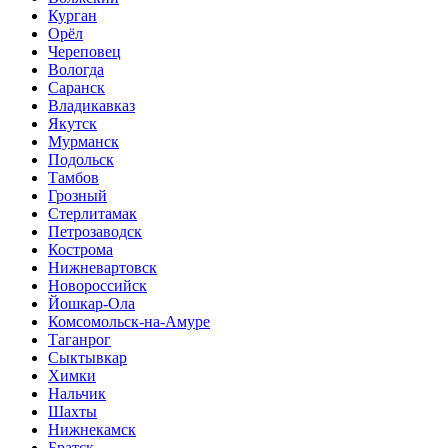
Курган
Орёл
Череповец
Вологда
Саранск
Владикавказ
Якутск
Мурманск
Подольск
Тамбов
Грозный
Стерлитамак
Петрозаводск
Кострома
Нижневартовск
Новороссийск
Йошкар-Ола
Комсомольск-на-Амуре
Таганрог
Сыктывкар
Химки
Нальчик
Шахты
Нижнекамск
Братск