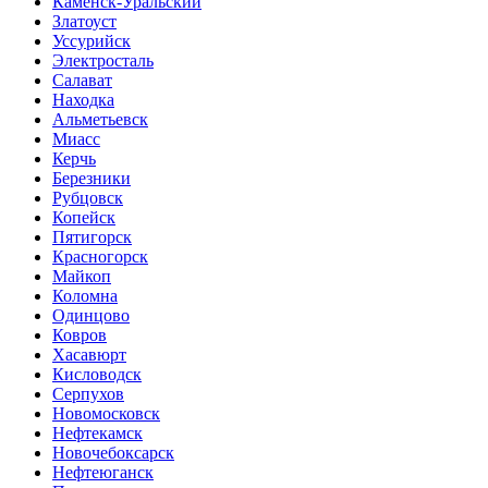
Каменск-Уральский
Златоуст
Уссурийск
Электросталь
Салават
Находка
Альметьевск
Миасс
Керчь
Березники
Рубцовск
Копейск
Пятигорск
Красногорск
Майкоп
Коломна
Одинцово
Ковров
Хасавюрт
Кисловодск
Серпухов
Новомосковск
Нефтекамск
Новочебоксарск
Нефтеюганск