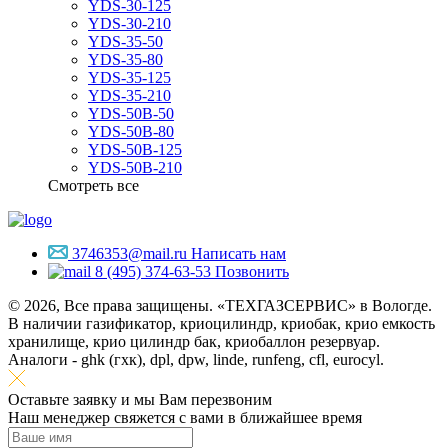
YDS-30-125
YDS-30-210
YDS-35-50
YDS-35-80
YDS-35-125
YDS-35-210
YDS-50B-50
YDS-50B-80
YDS-50B-125
YDS-50B-210
Смотреть все
3746353@mail.ru
Написать нам
8 (495) 374-63-53
Позвонить
© 2026, Все права защищены. «ТЕХГАЗСЕРВИС» в Вологде.
В наличии газификатор, криоцилиндр, криобак, крио емкость
хранилище, крио цилиндр бак, криобаллон резервуар.
Аналоги - ghk (гхк), dpl, dpw, linde, runfeng, cfl, eurocyl.
Оставьте заявку и мы Вам перезвоним
Наш менеджер свяжется с вами в ближайшее время