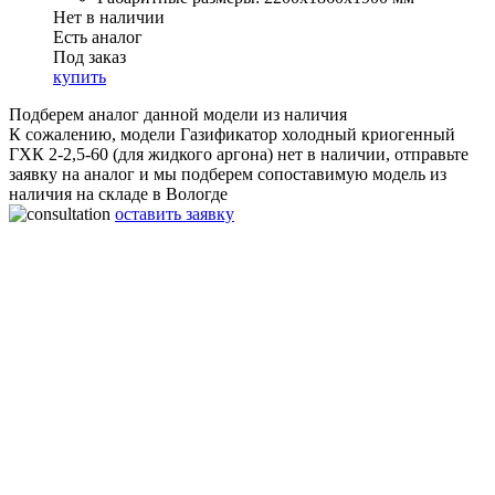
Нет в наличии
Есть аналог
Под заказ
купить
Подберем аналог данной модели из наличия
К сожалению, модели Газификатор холодный криогенный
ГХК 2-2,5-60 (для жидкого аргона) нет в наличии, отправьте
заявку на аналог и мы подберем сопоставимую модель из
наличия на складе в Вологде
оставить заявку
Газификатор холодный криогенный ГХК 2-2,5-60 (для
жидкого аргона)
Производительность:
60 нм3/ч
Рабочее давление:
2,5 МПа
Объём:
2000 л
Габаритные размеры:
2200x1860x1900 мм
Вес:
2300 Кг
Срок работы:
20 лет
Гарантия:
2 года
Материал:
Нержавеющая сталь