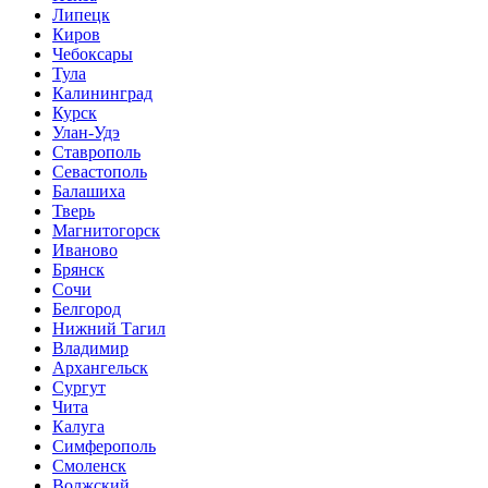
Липецк
Киров
Чебоксары
Тула
Калининград
Курск
Улан-Удэ
Ставрополь
Севастополь
Балашиха
Тверь
Магнитогорск
Иваново
Брянск
Сочи
Белгород
Нижний Тагил
Владимир
Архангельск
Сургут
Чита
Калуга
Симферополь
Смоленск
Волжский