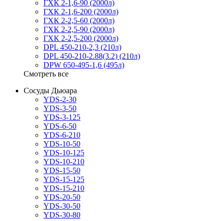
ГХК 2-1,6-90 (2000л)
ГХК 2-1,6-200 (2000л)
ГХК 2-2,5-60 (2000л)
ГХК 2-2,5-90 (2000л)
ГХК 2-2,5-200 (2000л)
DPL 450-210-2,3 (210л)
DPL 450-210-2.88(3.2) (210л)
DPW 650-495-1,6 (495л)
Смотреть все
Сосуды Дьюара
YDS-2-30
YDS-3-50
YDS-3-125
YDS-6-50
YDS-6-210
YDS-10-50
YDS-10-125
YDS-10-210
YDS-15-50
YDS-15-125
YDS-15-210
YDS-20-50
YDS-30-50
YDS-30-80