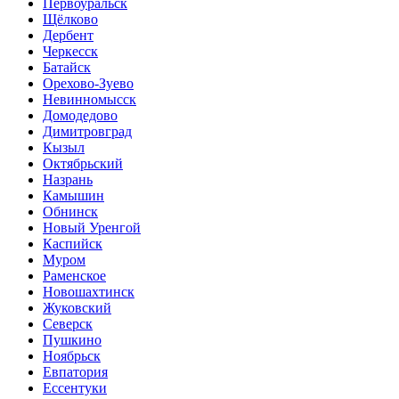
Первоуральск
Щёлково
Дербент
Черкесск
Батайск
Орехово-Зуево
Невинномысск
Домодедово
Димитровград
Кызыл
Октябрьский
Назрань
Камышин
Обнинск
Новый Уренгой
Каспийск
Муром
Раменское
Новошахтинск
Жуковский
Северск
Пушкино
Ноябрьск
Евпатория
Ессентуки