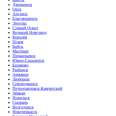
Дзержинск
Орск
Ангарск
Благовещенск
Энгельс
Старый Оскол
Великий Новгород
Королёв
Псков
Бийск
Мытищи
Прокопьевск
Южно-Сахалинск
Балаково
Рыбинск
Армавир
Люберцы
Северодвинск
Петропавловск-Камчатский
Абакан
Норильск
Сызрань
Волгодонск
Новочеркасск